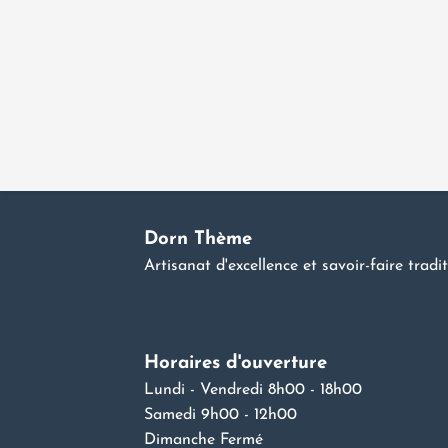
Aller
Welcome to WordPress. This is your first post. Edit or delete it,
au
contenu
Dorn Thème
Artisanat d'excellence et savoir-faire tradi
Horaires d'ouverture
Lundi - Vendredi 8h00 - 18h00
Samedi 9h00 - 12h00
Dimanche Fermé