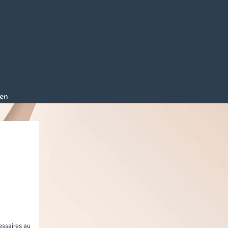
en
essaires au