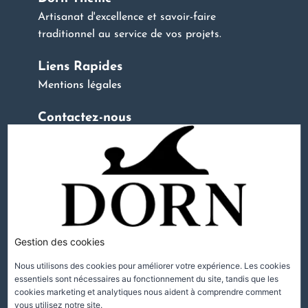
Artisanat d'excellence et savoir-faire
traditionnel au service de vos projets.
Liens Rapides
Mentions légales
Contactez-nous
123 Rue de l'Artisan, 56100 Lorient
06 66 66 66 66
artisant@mail.com
Horaires d'ouverture
Lundi - Vendredi 8h00 - 18h00
Samedi 9h00 - 12h00
Gestion des cookies
Dimanche Fermé
Nous utilisons des cookies pour améliorer votre expérience. Les cookies
essentiels sont nécessaires au fonctionnement du site, tandis que les
cookies marketing et analytiques nous aident à comprendre comment
Suivez-nous
vous utilisez notre site.