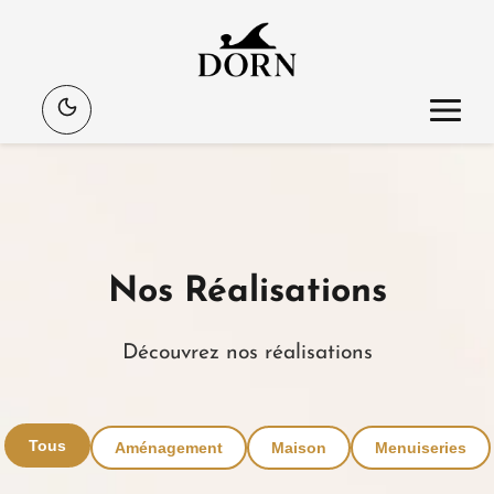
Aller
au
Nos Réalisations
contenu
Découvrez nos réalisations
Tous
Aménagement
Maison
Menuiseries